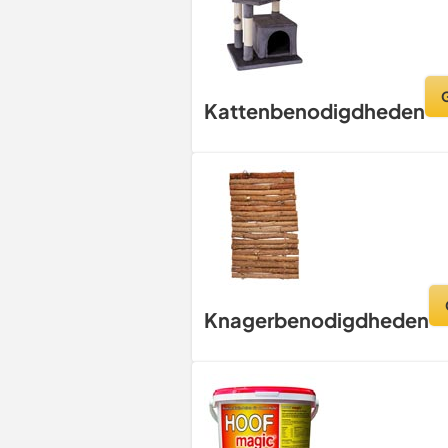
Kattenbenodigdheden
Knagerbenodigdheden