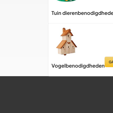
Tuin dierenbenodigdhed
G
Vogelbenodigdheden