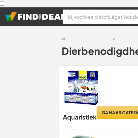
Dierbenodigdh
GA NAAR CATEG
Aquaristiek