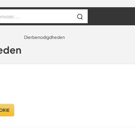
Dierbenodigdheden
eden
ORIE