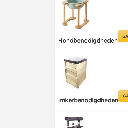
GA
Hondbenodigdheden
GA
Imkerbenodigdheden