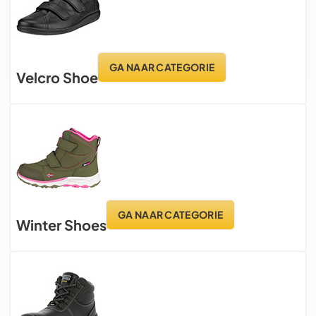
GA NAAR CATEGORIE
Velcro Shoe
GA NAAR CATEGORIE
Winter Shoes