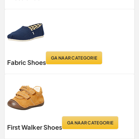
GA NAAR CATEGORIE
Fabric Shoes
GA NAAR CATEGORIE
First Walker Shoes