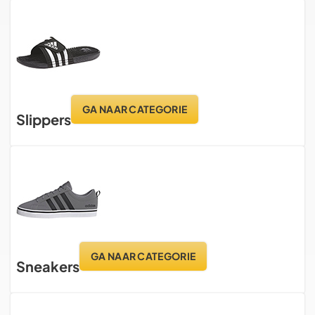
GA NAAR CATEGORIE
Slippers
GA NAAR CATEGORIE
Sneakers