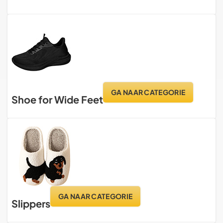
GA NAAR CATEGORIE
Shoe for Wide Feet
GA NAAR CATEGORIE
Slippers