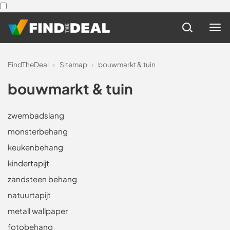
FindTheDeal
›
Sitemap
›
bouwmarkt & tuin
bouwmarkt & tuin
zwembadslang
monsterbehang
keukenbehang
kindertapijt
zandsteen behang
natuurtapijt
metall wallpaper
fotobehang