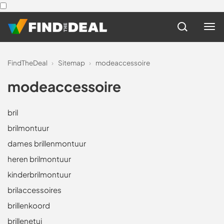
FindTheDeal
›
Sitemap
›
modeaccessoire
modeaccessoire
bril
brilmontuur
dames brillenmontuur
heren brilmontuur
kinderbrilmontuur
brilaccessoires
brillenkoord
brillenetui